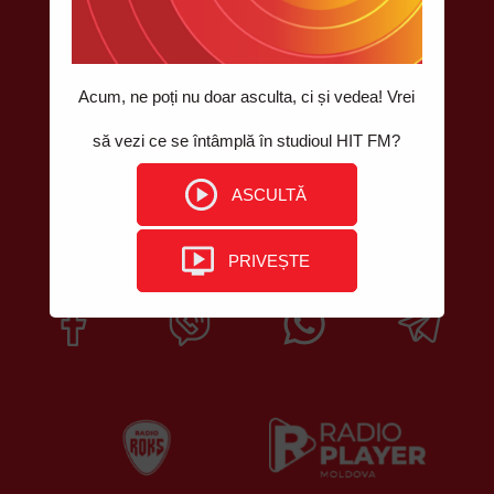
POSTUL DE RADIO #1 ÎN MOLDOVA, UNDE ASCULŢI
DOAR HITURI. HIT DUPĂ HIT!
Acum, ne poți nu doar asculta, ci și vedea! Vrei
Contacte
Telefon pentru informaţii: 022 811 210
să vezi ce se întâmplă în studioul HIT FM?
VIBER HIT FM: 078 999 444
Email: contact@hitfm.md
ASCULTĂ
Chișinău, str. Bucovinei 9, MD-2075
PRIVEȘTE