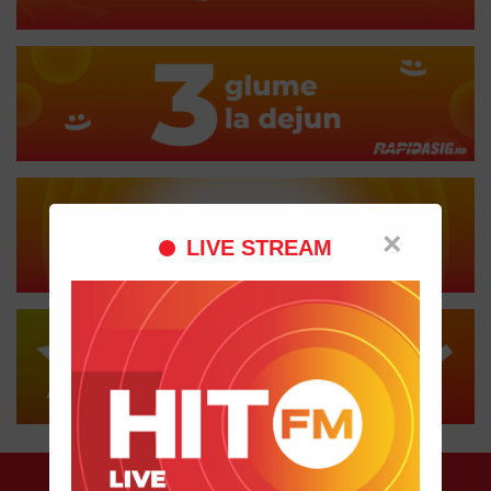
×
LIVE STREAM
Despre HIT FM