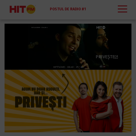
POSTUL DE RADIO #1
DIN MOLDOVA! HIT
FM.MD ASCULTA
ONLINE CHISINAU
101.7
PRIVEȘTE