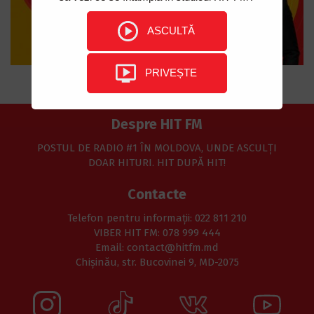
ASCULTĂ
PRIVEȘTE
Despre HIT FM
POSTUL DE RADIO #1 ÎN MOLDOVA, UNDE ASCULŢI
DOAR HITURI. HIT DUPĂ HIT!
Contacte
Telefon pentru informaţii: 022 811 210
VIBER HIT FM: 078 999 444
Email: contact@hitfm.md
Chișinău, str. Bucovinei 9, MD-2075