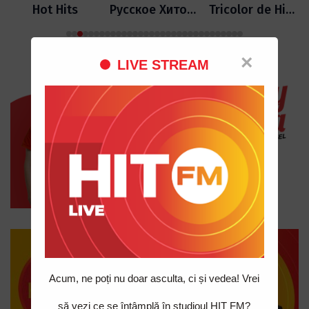
Hot Hits
Русское Хитовое
Tricolor de Hituri
×
LIVE STREAM
Acum, ne poți nu doar asculta, ci și vedea! Vrei
să vezi ce se întâmplă în studioul HIT FM?