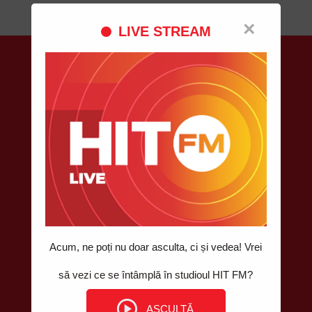
×
LIVE STREAM
Despre HIT FM
POSTUL DE RADIO #1 ÎN MOLDOVA, UNDE ASCULŢI
DOAR HITURI. HIT DUPĂ HIT!
Contacte
Telefon pentru informaţii: 022 811 210
VIBER HIT FM: 078 999 444
Email: contact@hitfm.md
Chișinău, str. Bucovinei 9, MD-2075
Acum, ne poți nu doar asculta, ci și vedea! Vrei
să vezi ce se întâmplă în studioul HIT FM?
ASCULTĂ