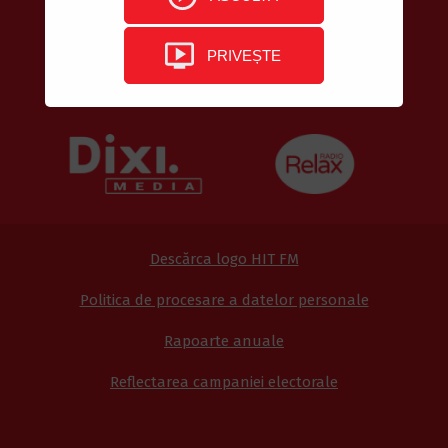
PRIVEȘTE
Descărca logo HIT FM
Politica de procesare a datelor personale
Rapoarte anuale
Reflectarea campaniei electorale