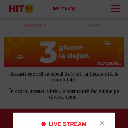
HAPPY NEAȚA
Prezentatori
Rubrici
Această rubrică se repetă de 3 ori, la fiecare oră, la
minutul 49.
În cadrul acestei rubrici, prezentatorii fac glume pe
diverse teme.
Despre HIT FM
×
LIVE STREAM
POSTUL DE RADIO #1 ÎN MOLDOVA, UNDE ASCULŢI