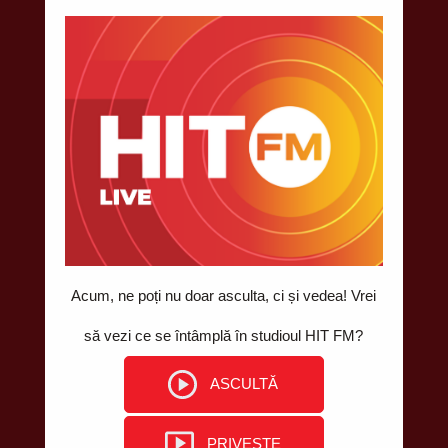
DOAR HITURI. HIT DUPĂ HIT!
Contacte
Telefon pentru informaţii: 022 811 210
VIBER HIT FM: 078 999 444
Email: contact@hitfm.md
Chișinău, str. Bucovinei 9, MD-2075
Acum, ne poți nu doar asculta, ci și vedea! Vrei
să vezi ce se întâmplă în studioul HIT FM?
ASCULTĂ
PRIVEȘTE