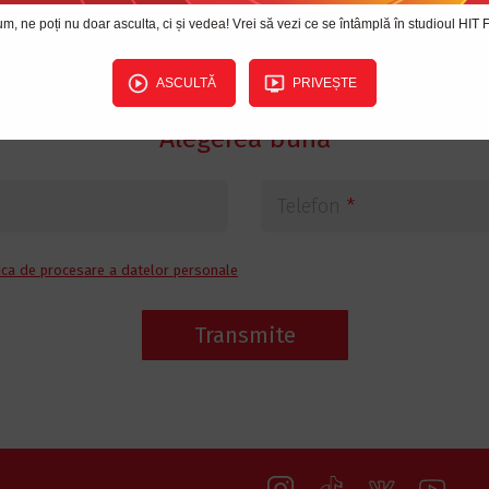
SAU
m, ne poți nu doar asculta, ci și vedea! Vrei să vezi ce se întâmplă în studioul HIT
Completează formularul de mai jos
ASCULTĂ
PRIVEȘTE
Alegerea bună
Telefon
*
ica de procesare a datelor personale
Transmite