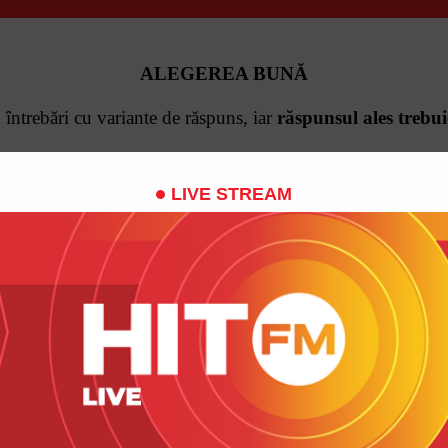
ALEGEREA BUNĂ
u întrebări cu variante de răspuns,
iar
răspunsul ales trebuie 
Participă și alege răspunsul greșit!
LIVE STREAM
Dacă întâmplător alegi răspunsul
corect - pierzi.
emplu: Ce bei pentru a-ți potoli setea?
-
Apă sau Benzină
Răspunde "Benzină"!
Joacă cu noi în emisie directă!
Scrie-ne pe Viber: "Particip!"
și Happy Neața te va suna!
VIBER HIT FM: 078 999 444