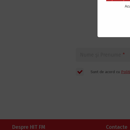
Acu
Nume și Prenume
*
Sunt de acord cu
Polit
Despre HIT FM
Contacte