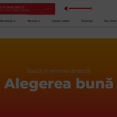
T FM EMISIE DIRECTĂ
--:--
CĂ 33 DE CANALE ONLINE
Hai Acasă
Muzică
Canale online
Promoții
Fan Zone