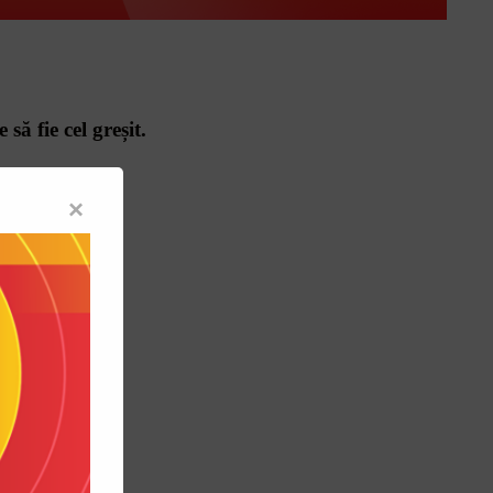
să fie cel greșit.
×
? -