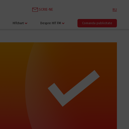
SCRIE-NE
RU
HITchart
Despre HIT FM
Comanda publicitate