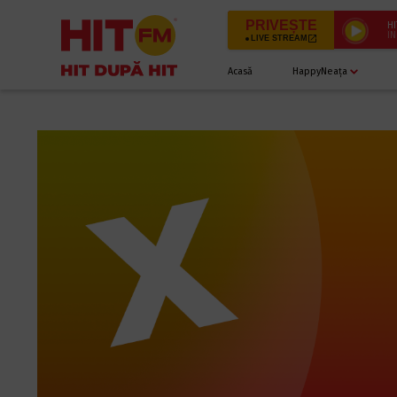
PRIVEȘTE
HI
ÎN
LIVE STREAM
Acasă
HappyNeața