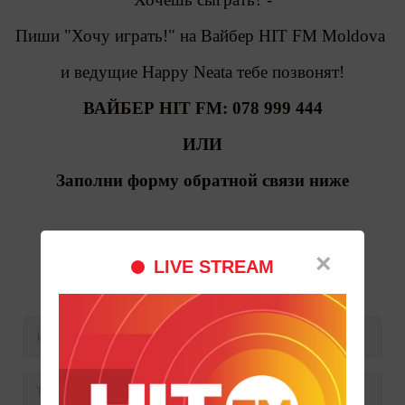
Пиши "Хочу играть!" на Вайбер HIT FM Moldova
и ведущие Happy Neata тебе позвонят!
ВАЙБЕР HIT FM: 078 999 444
ИЛИ
Заполни форму обратной связи ниже
×
LIVE STREAM
Хороший выбор
Имя и Фамилия
*
Телефон
*