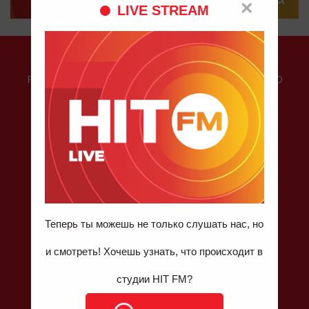
×
LIVE STREAM
О HIT FM
РАДИОСТАНЦИЯ #1 В МОЛДОВЕ, ГДЕ ИГРАЮТ ТОЛЬКО
ХИТЫ. ХИТ ЗА ХИТОМ!
Контакты
Телефон для справок: 022 811 210
VIBER HIT FM: 078 999 444
Email: contact@hitfm.md
Кишинев, ул. Буковиней 9, MD-2075
Теперь ты можешь не только слушать нас, но
и смотреть! Хочешь узнать, что происходит в
студии HIT FM?