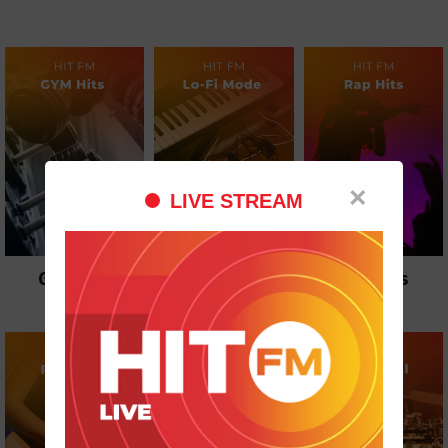
×
LIVE STREAM
Gym Hits
Lo-Fi Mode
Rap Hits