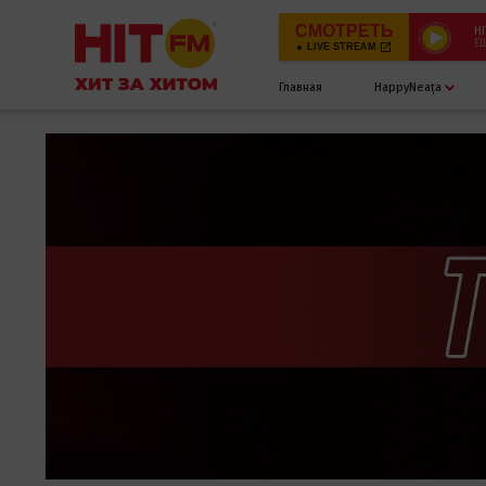
СМОТРЕТЬ
HI
Е
LIVE STREAM
Главная
HappyNeața