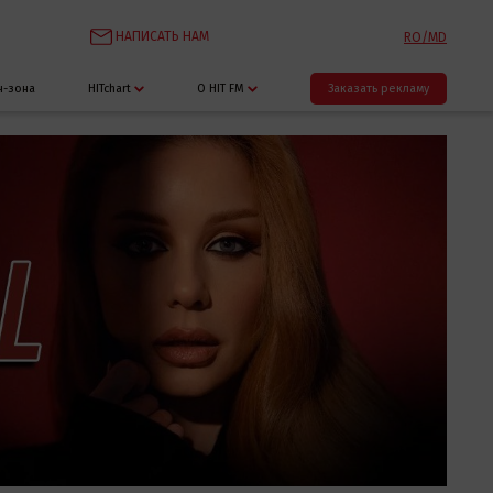
НАПИСАТЬ НАМ
RO/MD
н-зона
HITchart
О HIT FM
Заказать рекламу