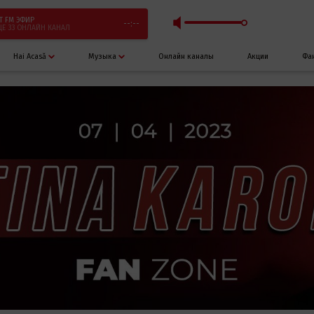
T FM ЭФИР
--:--
ЩЁ 33 ОНЛАЙН КАНАЛ
Hai Acasă
Музыка
Онлайн каналы
Акции
Фа