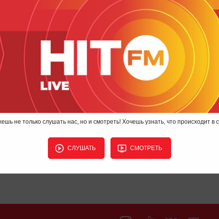
ешь не только слушать нас, но и смотреть! Хочешь узнать, что происходит в 
СЛУШАТЬ
СМОТРЕТЬ