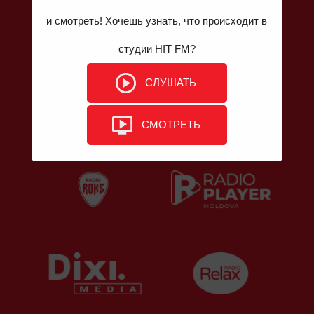
VIBER HIT FM: 078 999 444
и смотреть! Хочешь узнать, что происходит в
Email: contact@hitfm.md
Кишинев, ул. Буковиней 9, MD-2075
студии HIT FM?
СЛУШАТЬ
СМОТРЕТЬ