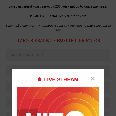
Выиграй сертификат размером 200 лей и набор бокалов для пива!
PRIMATOR – настоящее чешское пиво!
В данной акции могут участвовать только люди, достигшие возраста 18
лет.
ПИВО В КВАДРАТЕ ВМЕСТЕ С PRIMATOR
Имя и Фамилия
*
Телефон
*
×
LIVE STREAM
Возраст
*
Город\место проживания
*