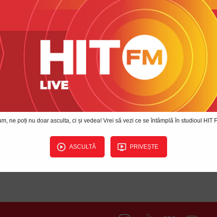
m, ne poți nu doar asculta, ci și vedea! Vrei să vezi ce se întâmplă în studioul HIT
ASCULTĂ
PRIVEȘTE