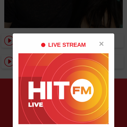
Senorita
×
LIVE STREAM
Senorita (Amice Remix)
Despre HIT FM
POSTUL DE RADIO #1 ÎN MOLDOVA, UNDE ASCULŢI
DOAR HITURI. HIT DUPĂ HIT!
Contacte
Telefon pentru informaţii: 022 811 210