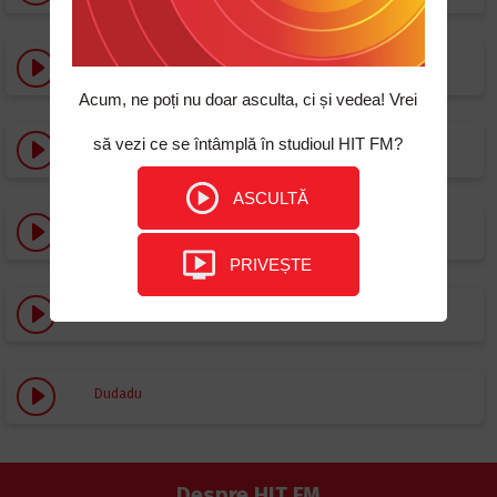
Neiubita Ta
Acum, ne poți nu doar asculta, ci și vedea! Vrei
să vezi ce se întâmplă în studioul HIT FM?
Visele (Dj Dark & MD Dj Remix)
ASCULTĂ
Sa nu uiti cat te-am iubit
PRIVEȘTE
Hora Fetelor
Dudadu
Despre HIT FM