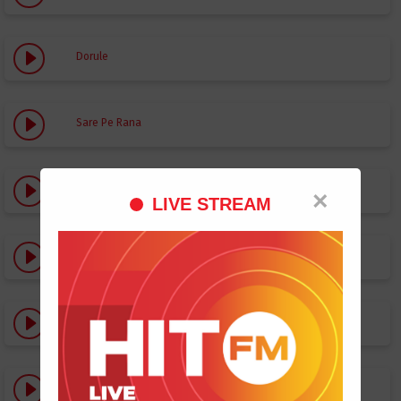
Dorule
Sare Pe Rana
N-avem timp
×
LIVE STREAM
Ba ba ba (Inima mea bate)
Ba ba ba (Alex Ercan Remix)
N-avem timp (RL White Remix)