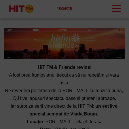
PROMOȚII
HIT FM & Friends revine!
A fost prea frumos anul trecut ca să nu repetăm și vara 
asta.
Ne revedem pe terasa de la PORT MALL cu muzică bună, 
DJ live, apusuri spectaculoase și prieteni aproape.
Iar surpriza serii vine direct de la HIT FM: 
un set live 
special semnat de Vlada Boțan
. 
Locație:
 PORT MALL – etaj 4, terasă