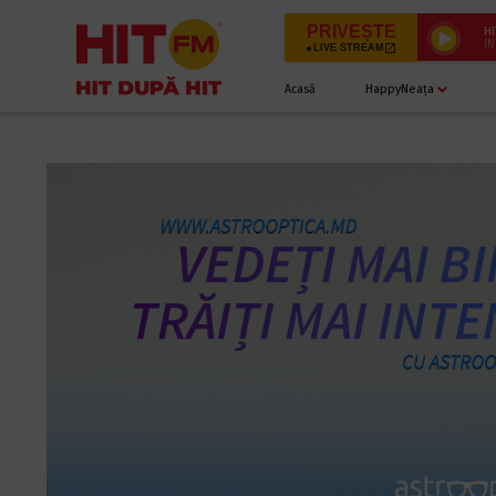
PRIVEȘTE
HI
ÎN
LIVE STREAM
Acasă
HappyNeața