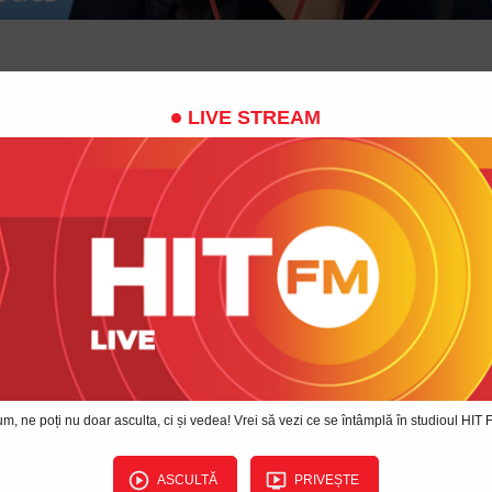
 pe hitfm.md și scrie-ne povestea voastră! Cele mai originale răspunsuri
LIVE STREAM
a e clară atunci când o privești cu inima… și cu o pereche bună de o
l proiectului: Centrul Oftalmologic AstroOptica - „Vedeți mai bine, tră
la concurs și scrie-ne cum ți-ai cunoscut perechea, iar AstroOptica t
Există „iubire la prima vedere”?
e
*
Număr de telefon
*
m, ne poți nu doar asculta, ci și vedea! Vrei să vezi ce se întâmplă în studioul HIT
Orașul sau localitatea
*
ASCULTĂ
PRIVEȘTE