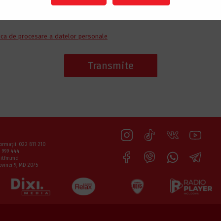
rechea? Care este povestea voastră de dragoste?
*
ica de procesare a datelor personale
Transmite
ormaţii: 022 811 210
 999 444
hitfm.md
ovinei 9, MD-2075