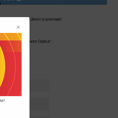
 vor fi citite în direct și premiate! 
×
chelari! 
iți mai intens cu Astro Optica”.
e premiază!
 FM?