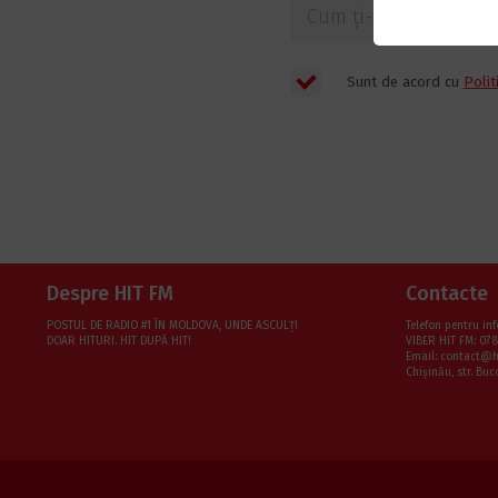
Cum ți-ai întâlnit pe
Sunt de acord cu
Polit
Despre HIT FM
Contacte
POSTUL DE RADIO #1 ÎN MOLDOVA, UNDE ASCULŢI
Telefon pentru inf
DOAR HITURI. HIT DUPĂ HIT!
VIBER HIT FM: 078
Email: contact@
Chișinău, str. Buc