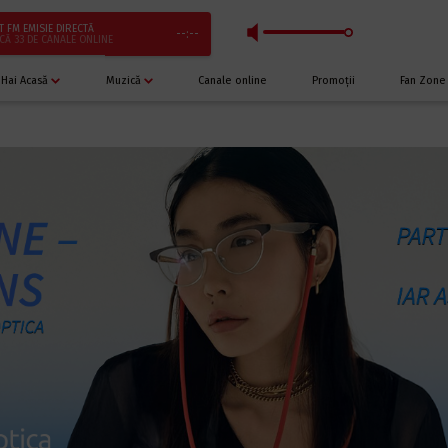
T FM EMISIE DIRECTĂ
--:--
CĂ 33 DE CANALE ONLINE
Hai Acasă
Muzică
Canale online
Promoții
Fan Zone