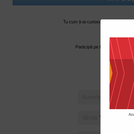
Tu cum ți-ai cunoscut perechea? Intră
Dragoste
Participă pe hitfm.md. Sponsoru
Participă 
Numele și prenumel
Acu
Vârsta
*