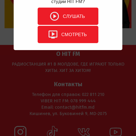
студии HIT FM?
СЛУШАТЬ
СМОТРЕТЬ
О HIT FM
РАДИОСТАНЦИЯ #1 В МОЛДОВЕ, ГДЕ ИГРАЮТ ТОЛЬКО
ХИТЫ. ХИТ ЗА ХИТОМ!
Контакты
Телефон для справок: 022 811 210
VIBER HIT FM: 078 999 444
Email: contact@hitfm.md
Кишинев, ул. Буковиней 9, MD-2075